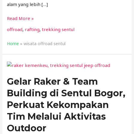
alam yang lebih […]
Read More »
offroad
,
rafting
,
trekking sentul
Home
»
wisata offroad sentul
Gelar
Raker
Gelar Raker & Team
&
Team
Building di Sentul Bogor,
Building
di
Perkuat Kekompakan
Sentul
Tim Melalui Aktivitas
Bogor,
Perkuat
Outdoor
Kekompakan