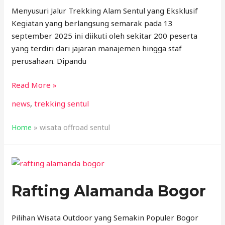
Trekking
Menyusuri Jalur Trekking Alam Sentul yang Eksklusif
Team
Kegiatan yang berlangsung semarak pada 13
Building
september 2025 ini diikuti oleh sekitar 200 peserta
Sentul
yang terdiri dari jajaran manajemen hingga staf
perusahaan. Dipandu
Read More »
news
,
trekking sentul
Home
»
wisata offroad sentul
Rafting
Alamanda
Rafting Alamanda Bogor
Bogor
Pilihan Wisata Outdoor yang Semakin Populer Bogor