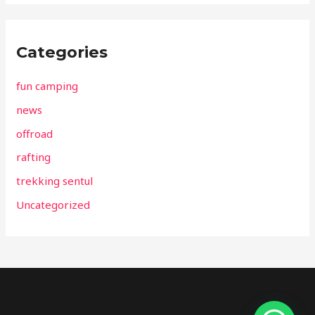
Categories
fun camping
news
offroad
rafting
trekking sentul
Uncategorized