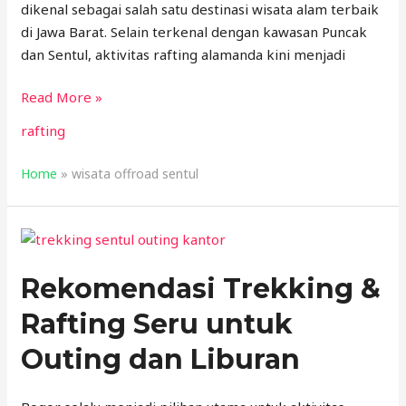
dikenal sebagai salah satu destinasi wisata alam terbaik
di Jawa Barat. Selain terkenal dengan kawasan Puncak
dan Sentul, aktivitas rafting alamanda kini menjadi
Read More »
rafting
Home
»
wisata offroad sentul
Rekomendasi
Trekking
Rekomendasi Trekking &
&
Rafting
Rafting Seru untuk
Seru
untuk
Outing dan Liburan
Outing
dan