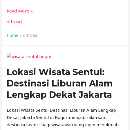
Anda!
Read More »
offroad
Home
»
offroad
Lokasi
Wisata
Lokasi Wisata Sentul:
Sentul:
Destinasi
Destinasi Liburan Alam
Liburan
Alam
Lengkap Dekat Jakarta
Lengkap
Dekat
Lokasi Wisata Sentul Destinasi Liburan Alam Lengkap
Jakarta
Dekat Jakarta Sentul di Bogor menjadi salah satu
destinasi favorit bagi wisatawan yang ingin menikmati