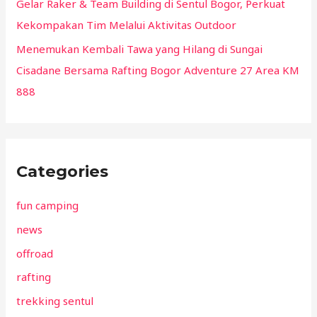
Gelar Raker & Team Building di Sentul Bogor, Perkuat
Kekompakan Tim Melalui Aktivitas Outdoor
Menemukan Kembali Tawa yang Hilang di Sungai
Cisadane Bersama Rafting Bogor Adventure 27 Area KM
888
Categories
fun camping
news
offroad
rafting
trekking sentul