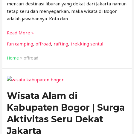
mencari destinasi liburan yang dekat dari Jakarta namun
tetap seru dan menyegarkan, maka wisata di Bogor
adalah jawabannya. Kota dan
Read More »
fun camping
,
offroad
,
rafting
,
trekking sentul
Home
»
offroad
Wisata
Alam
Wisata Alam di
di
Kabupaten
Kabupaten Bogor | Surga
Bogor
|
Aktivitas Seru Dekat
Surga
Jakarta
Aktivitas