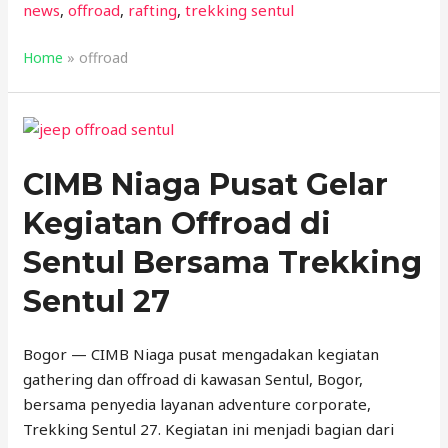
news
,
offroad
,
rafting
,
trekking sentul
Home
»
offroad
CIMB
Niaga
CIMB Niaga Pusat Gelar
Pusat
Gelar
Kegiatan Offroad di
Kegiatan
Offroad
Sentul Bersama Trekking
di
Sentul 27
Sentul
Bersama
Trekking
Bogor — CIMB Niaga pusat mengadakan kegiatan
Sentul
gathering dan offroad di kawasan Sentul, Bogor,
27
bersama penyedia layanan adventure corporate,
Trekking Sentul 27. Kegiatan ini menjadi bagian dari