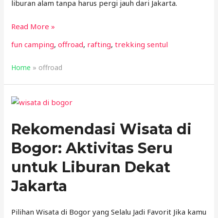
liburan alam tanpa harus pergi jauh dari Jakarta.
Read More »
fun camping
,
offroad
,
rafting
,
trekking sentul
Home
»
offroad
Rekomendasi
Wisata
Rekomendasi Wisata di
di
Bogor:
Bogor: Aktivitas Seru
Aktivitas
Seru
untuk Liburan Dekat
untuk
Jakarta
Liburan
Dekat
Jakarta
Pilihan Wisata di Bogor yang Selalu Jadi Favorit Jika kamu