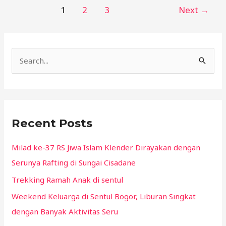
1
2
3
Next
→
S
e
a
r
Recent Posts
c
h
Milad ke-37 RS Jiwa Islam Klender Dirayakan dengan
f
Serunya Rafting di Sungai Cisadane
o
Trekking Ramah Anak di sentul
r
Weekend Keluarga di Sentul Bogor, Liburan Singkat
:
dengan Banyak Aktivitas Seru