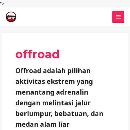
Skip
">
to
MAI
content
MEN
offroad
Offroad adalah pilihan
aktivitas ekstrem yang
menantang adrenalin
dengan melintasi jalur
berlumpur, bebatuan, dan
medan alam liar