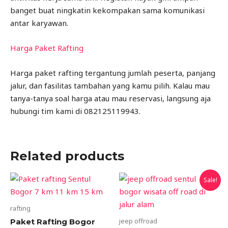
banget buat ningkatin kekompakan sama komunikasi
antar karyawan.
Harga Paket Rafting
Harga paket rafting tergantung jumlah peserta, panjang
jalur, dan fasilitas tambahan yang kamu pilih. Kalau mau
tanya-tanya soal harga atau mau reservasi, langsung aja
hubungi tim kami di 082125119943.
Related products
Original
Curren
Sale!
price
price
was:
is:
Rp1.450.000.
Rp1.30
rafting
jeep offroad
Paket Rafting Bogor