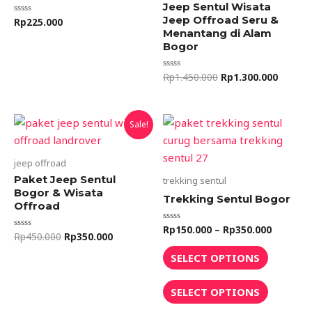
Jeep Sentul Wisata
Jeep Offroad Seru &
Rp
225.000
Rated
0
Menantang di Alam
out
Bogor
of
5
Rp
1.450.000
Rp
1.300.000
Rated
0
out
of
5
Original
Current
Price
This
This
Sale!
price
price
range:
product
product
was:
is:
Rp150.0
Rp450.000.
Rp350.000.
through
has
has
jeep offroad
Rp350.0
multiple
multiple
Paket Jeep Sentul
trekking sentul
variants.
variants.
Bogor & Wisata
Trekking Sentul Bogor
Offroad
The
The
options
options
Rp
150.000
–
Rp
350.000
Rated
Rp
450.000
Rp
350.000
Rated
0
may
may
0
out
out
of
SELECT OPTIONS
be
be
of
5
5
chosen
chosen
SELECT OPTIONS
on
on