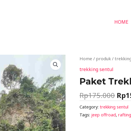
HOME
Orig
Home
/
produk
/
trekking
pric
trekking sentul
was
Paket Trek
Rp1
Rp
175.000
Rp
1
Category:
trekking sentul
Tags:
jeep offroad
,
raftin