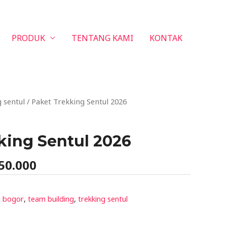
PRODUK
TENTANG KAMI
KONTAK
inal
Current
 sentul
/ Paket Trekking Sentul 2026
e
price
:
is:
king Sentul 2026
75.000.
Rp150.000.
50.000
g bogor
,
team building
,
trekking sentul