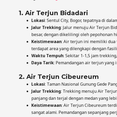
1.
Air Terjun Bidadari
Lokasi
: Sentul City, Bogor, tepatnya di da
Jalur Trekking
: Jalur menuju Air Terjun B
besar, dengan dikelilingi oleh pepohonan h
Keistimewaan
: Air terjun ini memiliki du
terdapat area yang dilengkapi dengan fasil
Waktu Tempuh
: Sekitar 1-1,5 jam trekkin
Daya Tarik
: Pemandangan air terjun yang 
2.
Air Terjun Cibeureum
Lokasi
: Taman Nasional Gunung Gede Pangr
Jalur Trekking
: Trekking menuju Air Terju
panjang dan terjal dengan medan yang lebih
Keistimewaan
: Air Terjun Cibeureum terd
sangat alami. Pemandangan sepanjang perja