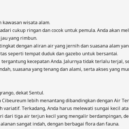
lam kawasan wisata alam.
idadari cukup ringan dan cocok untuk pemula. Anda akan mel
ijau yang rimbun.
a tingkat dengan aliran air yang jernih dan suasana alam ya
itas seperti tempat duduk dan gazebo untuk bersantai.
g, tergantung kecepatan Anda. Jalurnya tidak terlalu terjal
indah, suasana yang tenang dan alami, serta akses yang mu
ango, dekat Sentul.
n Cibeureum lebih menantang dibandingkan dengan Air Terj
 variatif. Terkadang, Anda harus melewati sungai kecil ata
iri dari tiga air terjun kecil yang mengalir berdampingan, 
lanan sangat indah, dengan berbagai flora dan fauna.