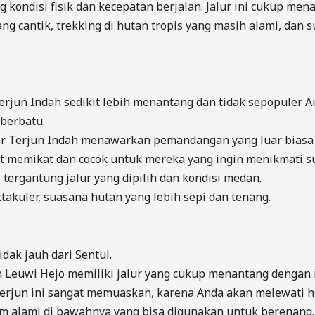
ng kondisi fisik dan kecepatan berjalan. Jalur ini cukup mena
ang cantik, trekking di hutan tropis yang masih alami, dan 
 Terjun Indah sedikit lebih menantang dan tidak sepopuler 
berbatu.
ir Terjun Indah menawarkan pemandangan yang luar biasa d
gat memikat dan cocok untuk mereka yang ingin menikmati s
g, tergantung jalur yang dipilih dan kondisi medan.
ktakuler, suasana hutan yang lebih sepi dan tenang.
idak jauh dari Sentul.
n Leuwi Hejo memiliki jalur yang cukup menantang dengan m
terjun ini sangat memuaskan, karena Anda akan melewati hu
lam alami di bawahnya yang bisa digunakan untuk berenang. S