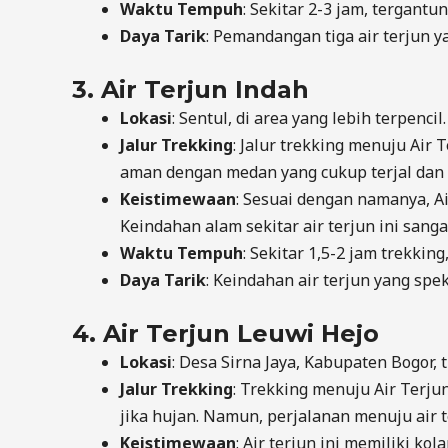
Waktu Tempuh
: Sekitar 2-3 jam, tergantu
Daya Tarik
: Pemandangan tiga air terjun y
3.
Air Terjun Indah
Lokasi
: Sentul, di area yang lebih terpencil.
Jalur Trekking
: Jalur trekking menuju Air
aman dengan medan yang cukup terjal dan 
Keistimewaan
: Sesuai dengan namanya, A
Keindahan alam sekitar air terjun ini san
Waktu Tempuh
: Sekitar 1,5-2 jam trekkin
Daya Tarik
: Keindahan air terjun yang spe
4.
Air Terjun Leuwi Hejo
Lokasi
: Desa Sirna Jaya, Kabupaten Bogor, t
Jalur Trekking
: Trekking menuju Air Terju
jika hujan. Namun, perjalanan menuju air 
Keistimewaan
: Air terjun ini memiliki ko