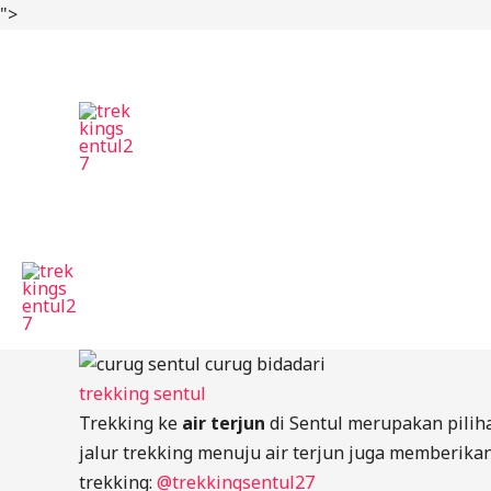
Skip
">
to
content
trekking sentul
Trekking ke
air terjun
di Sentul merupakan pilih
jalur trekking menuju air terjun juga memberikan
trekking:
@trekkingsentul27