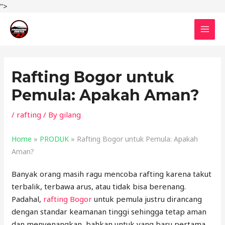
Skip
">
to
MAI
content
MEN
Rafting Bogor untuk
Pemula: Apakah Aman?
/
rafting
/ By
gilang
Home
»
PRODUK
»
Rafting Bogor untuk Pemula: Apakah
Aman?
Banyak orang masih ragu mencoba rafting karena takut
terbalik, terbawa arus, atau tidak bisa berenang.
Padahal,
rafting Bogor
untuk pemula justru dirancang
dengan standar keamanan tinggi sehingga tetap aman
dan menyenangkan, bahkan untuk yang baru pertama